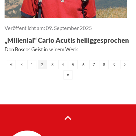
Veröffentlicht am: 09. September 2025
„Millenial“ Carlo Acutis heiliggesprochen
Don Boscos Geist in seinem Werk
1
2
3
4
5
6
7
8
9