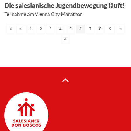
Die salesianische Jugendbewegung läuft!
Teilnahme am Vienna City Marathon
1
2
3
4
5
6
7
8
9