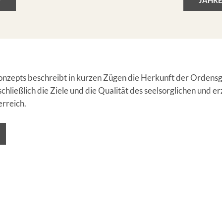
F
JAHRE
onzepts beschreibt in kurzen Zügen die Herkunft der Ordensg
t schließlich die Ziele und die Qualität des seelsorglichen und
erreich.