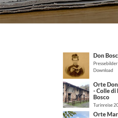
Don Bos
Pressebilde
Download
Orte Don
- Colle d
Bosco
Turinreise 2
Orte Mar