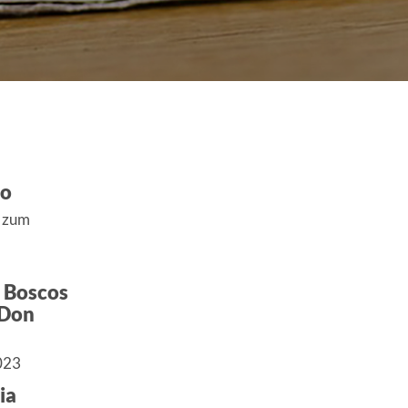
co
r zum
 Boscos
i Don
023
ia