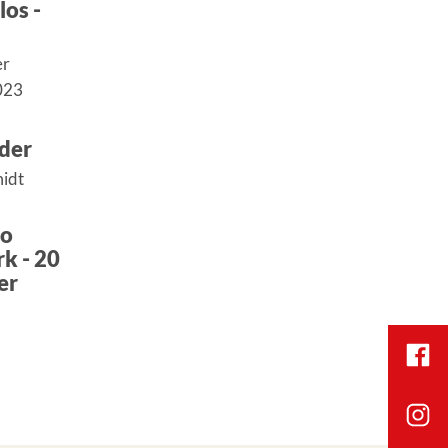
os -
er
023
lder
midt
co
k - 20
er