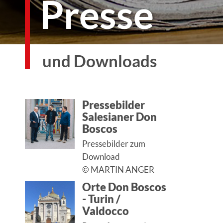
Presse
und Downloads
Pressebilder
Salesianer Don
Boscos
Pressebilder zum
Download
©
MARTIN ANGER
Orte Don Boscos
- Turin /
Valdocco