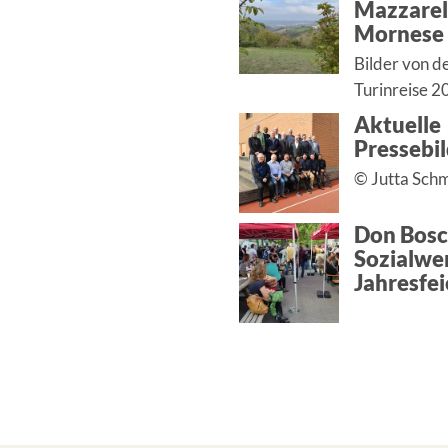
Mazzarell
Mornese
Bilder von d
Turinreise 2
Aktuelle
Pressebi
© Jutta Sch
Don Bos
Sozialwer
Jahresfei