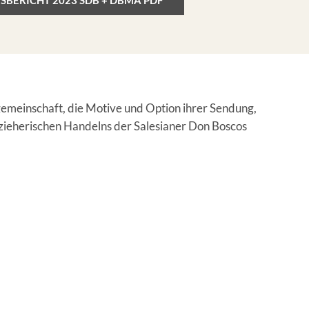
SBERICHT 2023 SDB + DBMA PDF
emeinschaft, die Motive und Option ihrer Sendung,
 erzieherischen Handelns der Salesianer Don Boscos