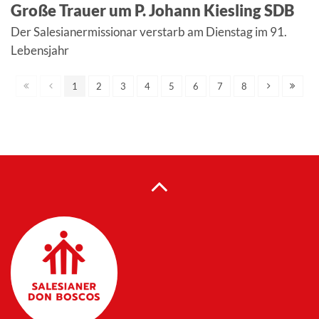
Große Trauer um P. Johann Kiesling SDB
Der Salesianermissionar verstarb am Dienstag im 91.
Lebensjahr
1
2
3
4
5
6
7
8