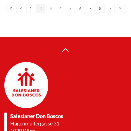
1
2
3
4
5
6
7
8
Salesianer Don Boscos
Hagenmüllergasse 31
1030 Wien