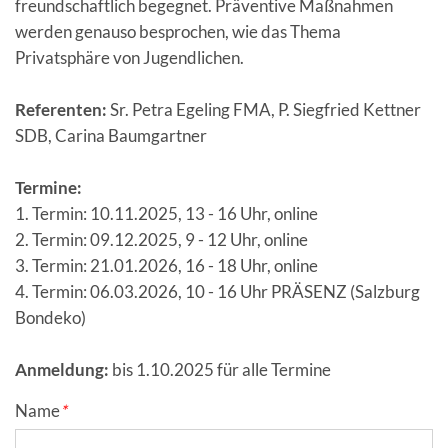
freundschaftlich begegnet. Präventive Maßnahmen
werden genauso besprochen, wie das Thema
Privatsphäre von Jugendlichen.
Referenten:
Sr. Petra Egeling FMA, P. Siegfried Kettner
SDB, Carina Baumgartner
Termine:
1. Termin: 10.11.2025, 13 - 16 Uhr, online
2. Termin: 09.12.2025, 9 - 12 Uhr, online
3. Termin: 21.01.2026, 16 - 18 Uhr, online
4. Termin: 06.03.2026, 10 - 16 Uhr PRÄSENZ (Salzburg
Bondeko)
Anmeldung:
bis 1.10.2025 für alle Termine
Secondary phone
Homepage
Fax
Verification code
Session ID
Fax
Name
*