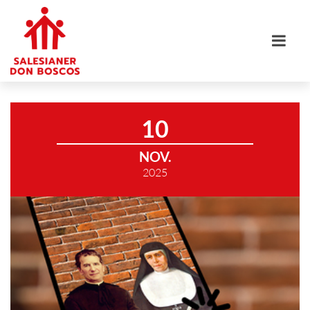
10
NOV.
2025