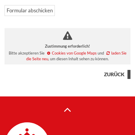
Fax
URL
Homepage
Verification code
Fax
Security token
Zustimmung erforderlich!
Bitte akzeptieren Sie
Cookies von Google Maps
und
laden Sie
die Seite neu
, um diesen Inhalt sehen zu können.
ZURÜCK