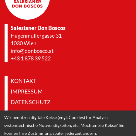
Salesianer Don Boscos
Hagenmüllergasse 31
1030 Wien
info@donbosco.at
+43 1 878 39 522
KONTAKT
IMPRESSUM
DATENSCHUTZ
PRESSE & DOWNLOADS
Wir benützen digitale Kekse (engl. Cookies) für Analyse,
systemtechnische Notwendigkeiten, etc. Möchten Sie Kekse? Sie
können Ihre Zustimmung später jederzeit ändern.