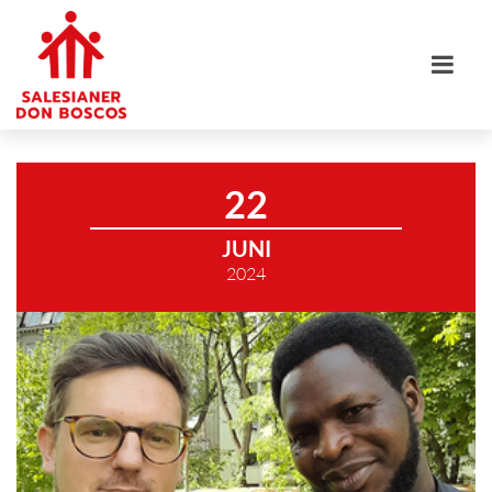
22
JUNI
2024