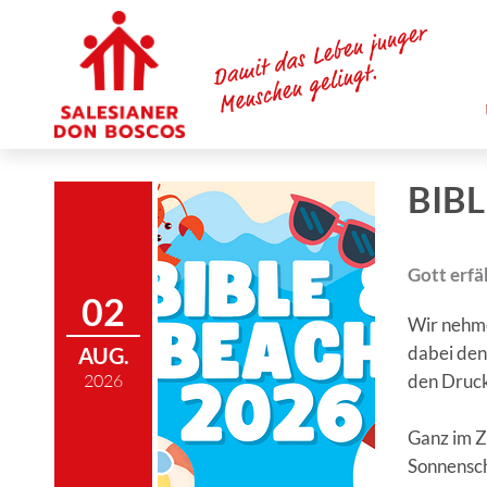
BIBL
Gott erfä
02
Wir nehme
AUG.
dabei den
2026
den Druck
Ganz im Z
Sonnensch