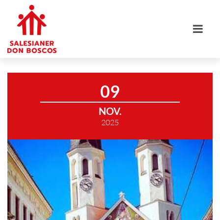
09
NOV.
2025