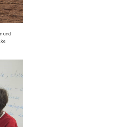
en und
cke