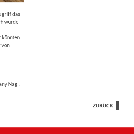
 griff das
rch wurde
r könnten
g von
fany Nagl,
ZURÜCK