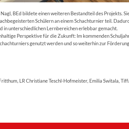
gl, BEd bildete einen weiteren Bestandteil des Projekts. Sie
achbegeisterten Schülern an einem Schachturnier teil. Dadu
d in unterschiedlichen Lernbereichen erlebbar gemacht.
hhaltige Perspektive für die Zukunft: Im kommenden Schuljah
chachturniers genutzt werden und so weiterhin zur Förderun
 Fritthum, LR Christiane Teschl-Hofmeister, Emilia Switala, Tif