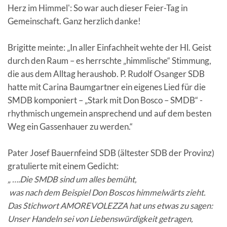
Herz im Himmel': So war auch dieser Feier-Tag in
Gemeinschaft. Ganz herzlich danke!
Brigitte meinte: „In aller Einfachheit wehte der Hl. Geist
durch den Raum – es herrschte „himmlische“ Stimmung,
die aus dem Alltag heraushob. P. Rudolf Osanger SDB
hatte mit Carina Baumgartner ein eigenes Lied für die
SMDB komponiert – „Stark mit Don Bosco – SMDB“ -
rhythmisch ungemein ansprechend und auf dem besten
Weg ein Gassenhauer zu werden.“
Pater Josef Bauernfeind SDB (ältester SDB der Provinz)
gratulierte mit einem Gedicht:
„ ….Die SMDB sind um alles bemüht,
was nach dem Beispiel Don Boscos himmelwärts zieht.
Das Stichwort AMOREVOLEZZA hat uns etwas zu sagen:
Unser Handeln sei von Liebenswürdigkeit getragen,