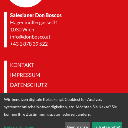
Salesianer Don Boscos
Hagenmüllergasse 31
1030 Wien
info@donbosco.at
+43 1 878 39 522
KONTAKT
IMPRESSUM
DATENSCHUTZ
PRESSE & DOWNLOADS
Wir benützen digitale Kekse (engl. Cookies) für Analyse,
systemtechnische Notwendigkeiten, etc. Möchten Sie Kekse? Sie
können Ihre Zustimmung später jederzeit ändern.
Kekse anschauen
...
Nein, danke.
Ja, Kekse bitte!