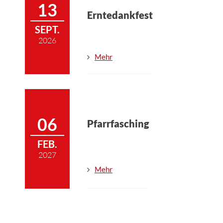
13
Erntedankfest
SEPT.
2026
Mehr
06
Pfarrfasching
FEB.
2027
Mehr