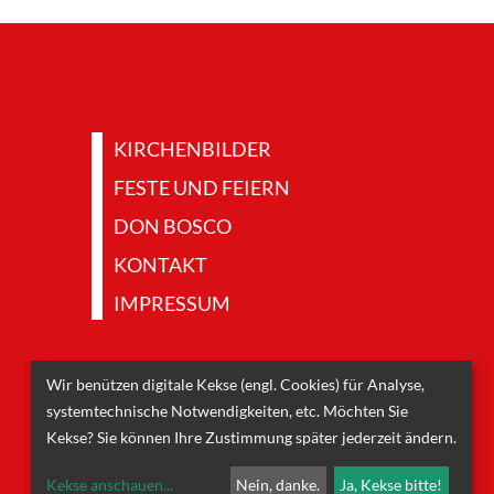
KIRCHENBILDER
FESTE UND FEIERN
DON BOSCO
KONTAKT
IMPRESSUM
Wir benützen digitale Kekse (engl. Cookies) für Analyse,
systemtechnische Notwendigkeiten, etc. Möchten Sie
Kekse? Sie können Ihre Zustimmung später jederzeit ändern.
Kekse anschauen
...
Nein, danke.
Ja, Kekse bitte!