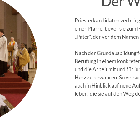
Der W
Priesterkandidaten verbring
einer Pfarre, bevor sie zum 
„Pater“, der vor dem Namen 
Nach der Grundausbildung fo
Berufung in einem konkrete
und die Arbeit mit und für j
Herz zu bewahren. So versuc
auch in Hinblick auf neue Au
leben, die sie auf den Weg d