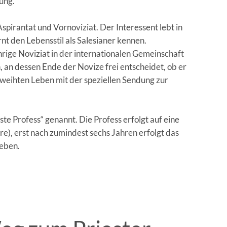
ung.
spirantat und Vornoviziat. Der Interessent lebt in
nt den Lebensstil als Salesianer kennen.
hrige Noviziat in der internationalen Gemeinschaft
n, an dessen Ende der Novize frei entscheidet, ob er
eihten Leben mit der speziellen Sendung zur
te Profess“ genannt. Die Profess erfolgt auf eine
re), erst nach zumindest sechs Jahren erfolgt das
Leben.