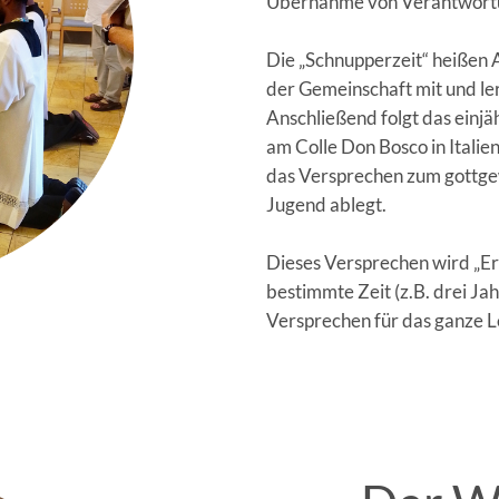
Übernahme von Verantwort
Die „Schnupperzeit“ heißen A
der Gemeinschaft mit und ler
Anschließend folgt das einjä
am Colle Don Bosco in Italie
das Versprechen zum gottgew
Jugend ablegt.
Dieses Versprechen wird „Ers
bestimmte Zeit (z.B. drei Jah
Versprechen für das ganze 